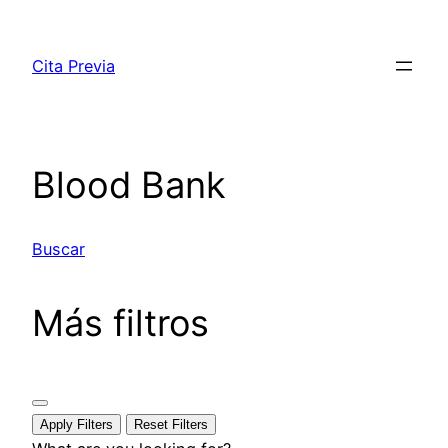
Saltar
al
Cita Previa
contenido
Blood Bank
Buscar
Más filtros
Apply Filters
Reset Filters