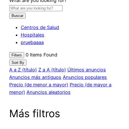
What are you looking for?
Buscar
Centros de Salud
Hospitales
pruebaaaa
0
Items Found
Filters
Sort By
A a Z (título)
Z a A (título)
Últimos anuncios
Anuncios más antiguos
Anuncios populares
Precio (de menor a mayor)
Precio (de mayor a
menor)
Anuncios aleatorios
Más filtros