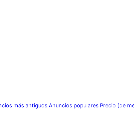
cios más antiguos
Anuncios populares
Precio (de m