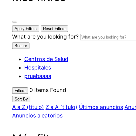
Apply Filters
Reset Filters
What are you looking for?
Buscar
Centros de Salud
Hospitales
pruebaaaa
0
Items Found
Filters
Sort By
A a Z (título)
Z a A (título)
Últimos anuncios
Anun
Anuncios aleatorios