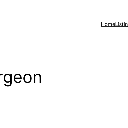
Home
Listi
rgeon