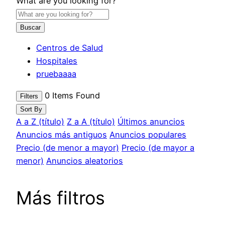
What are you looking for?
Buscar
Centros de Salud
Hospitales
pruebaaaa
0
Items Found
Filters
Sort By
A a Z (título)
Z a A (título)
Últimos anuncios
Anuncios más antiguos
Anuncios populares
Precio (de menor a mayor)
Precio (de mayor a
menor)
Anuncios aleatorios
Más filtros