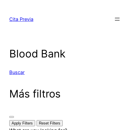
Saltar
al
Cita Previa
contenido
Blood Bank
Buscar
Más filtros
Apply Filters
Reset Filters